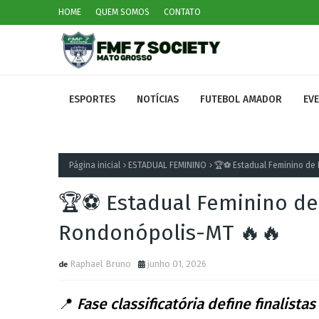
HOME
QUEM SOMOS
CONTATO
ESPORTES
NOTÍCIAS
FUTEBOL AMADOR
EV
Página inicial
ESTADUAL FEMININO
🏆⚽ Estadual Feminino de 
🏆⚽ Estadual Feminino de 
Rondonópolis-MT 🔥🔥
Raphael Bruno
junho 01, 2026
📍
Fase classificatória define finalist