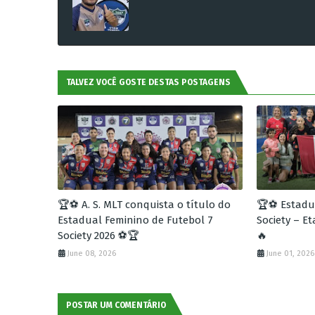
TALVEZ VOCÊ GOSTE DESTAS POSTAGENS
🏆⚽ A. S. MLT conquista o título do
🏆⚽ Estadua
Estadual Feminino de Futebol 7
Society – E
Society 2026 ⚽🏆
🔥
June 08, 2026
June 01, 2026
POSTAR UM COMENTÁRIO