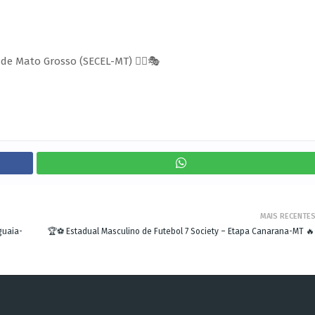
de Mato Grosso (SECEL-MT) 🏃‍♂️🎭
MAIS RECENTE
guaia-
🏆⚽ Estadual Masculino de Futebol 7 Society – Etapa Canarana-MT 🔥