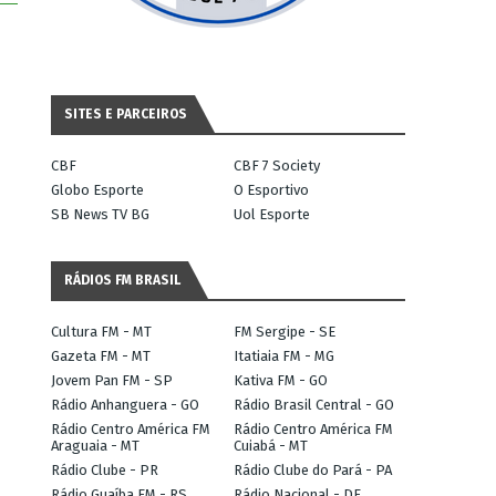
SITES E PARCEIROS
CBF
CBF 7 Society
Globo Esporte
O Esportivo
SB News TV BG
Uol Esporte
RÁDIOS FM BRASIL
Cultura FM - MT
FM Sergipe - SE
Gazeta FM - MT
Itatiaia FM - MG
Jovem Pan FM - SP
Kativa FM - GO
Rádio Anhanguera - GO
Rádio Brasil Central - GO
Rádio Centro América FM
Rádio Centro América FM
Araguaia - MT
Cuiabá - MT
Rádio Clube - PR
Rádio Clube do Pará - PA
Rádio Guaíba FM - RS
Rádio Nacional - DF