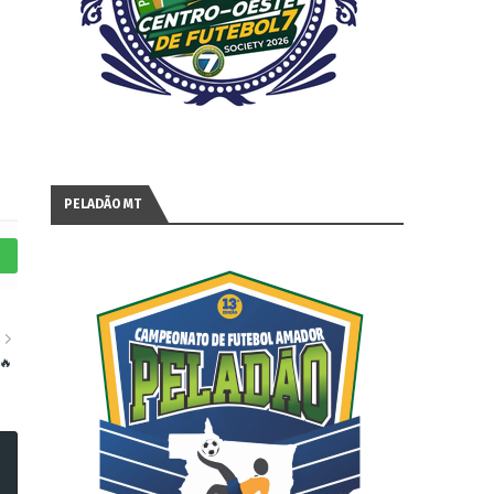
PELADÃO MT
S
🔥