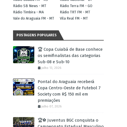
Rádio SB News - MT
Rádio Terra FM - GO
Rádio Timbira - MA
Rádio TRT FM - MT
Vale do Araguaia FM - MT
Vila Real FM - MT
POSTAGENS POPULARES
🏆 Copa Cuiabá de Base conhece
os semifinalistas das categorias
Sub-08 e Sub-10
julho 13, 2026
Pontal do Araguaia receberá
Copa Centro-Oeste de Futebol 7
Society com R$ 150 mil em
premiações
julho 07, 2026
🏆⚽ Juventus BGC conquista o
Campeonato Estadual Masculino