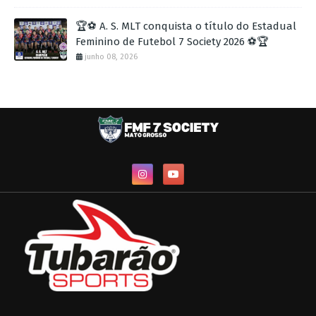
🏆⚽ A. S. MLT conquista o título do Estadual
Feminino de Futebol 7 Society 2026 ⚽🏆
junho 08, 2026