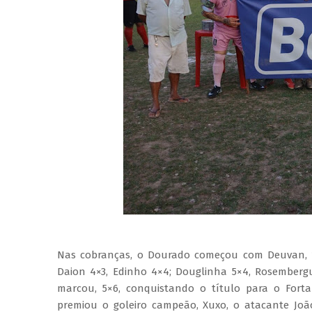
Nas cobranças, o Dourado começou com Deuvan, 1×0,
Daion 4×3, Edinho 4×4; Douglinha 5×4, Rosembergu
marcou, 5×6, conquistando o título para o Forta
premiou o goleiro campeão, Xuxo, o atacante João