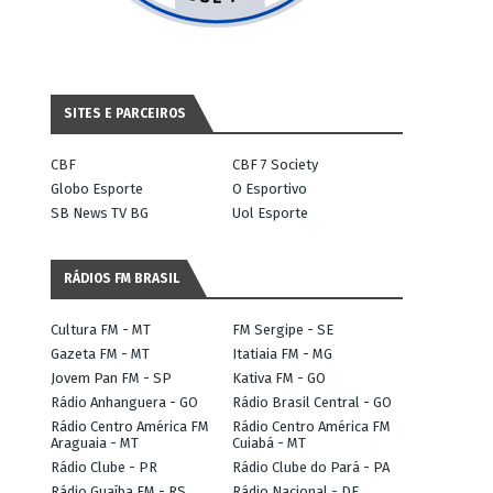
SITES E PARCEIROS
CBF
CBF 7 Society
Globo Esporte
O Esportivo
SB News TV BG
Uol Esporte
RÁDIOS FM BRASIL
Cultura FM - MT
FM Sergipe - SE
Gazeta FM - MT
Itatiaia FM - MG
Jovem Pan FM - SP
Kativa FM - GO
Rádio Anhanguera - GO
Rádio Brasil Central - GO
Rádio Centro América FM
Rádio Centro América FM
Araguaia - MT
Cuiabá - MT
Rádio Clube - PR
Rádio Clube do Pará - PA
Rádio Guaíba FM - RS
Rádio Nacional - DF