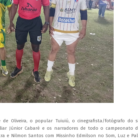
de Oliveira, o popular Tuiuiú, o cinegrafista/fotógrafo do s
iar Júnior Cabaré e os narradores de todo o campeonato d
intra e Nilmon Santos com Missinho Edmilson no Som, Luz e Pa