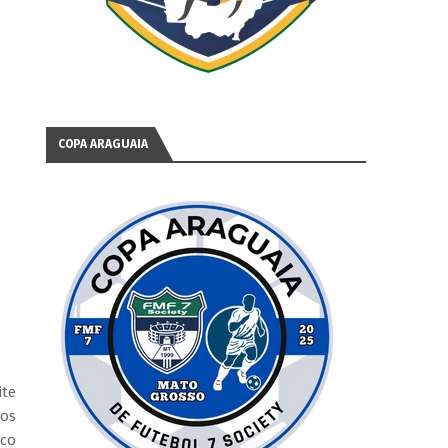
COPA ARAGUAIA
ite
os
lco