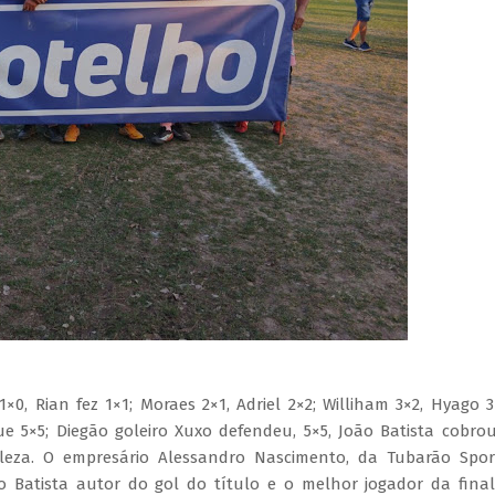
 Rian fez 1×1; Moraes 2×1, Adriel 2×2; Williham 3×2, Hyago 3
e 5×5; Diegão goleiro Xuxo defendeu, 5×5, João Batista cobro
leza. O empresário Alessandro Nascimento, da Tubarão Spor
 Batista autor do gol do título e o melhor jogador da fina