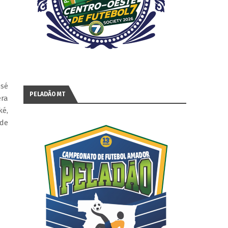
osé
PELADÃO MT
era
ké,
ide