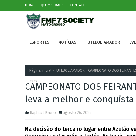
HOME
QUEM SOMOS
CONTATO
ESPORTES
NOTÍCIAS
FUTEBOL AMADOR
EV
Página inicial
FUTEBOL AMADOR
CAMPEONATO DOS FEIRANTES – 
2025
CAMPEONATO DOS FEIRANTES
leva a melhor e conquista
Raphael Bruno
agosto 26, 2025
Na decisão do terceiro lugar entre Azulão v