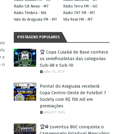
Rádio SB News - MT
Rádio Terra FM - GO
Rádio Timbira - MA
Rádio TRT FM - MT
Vale do Araguaia FM - MT
Vila Real FM - MT
POSTAGENS POPULARES
tos
ols
🏆 Copa Cuiabá de Base conhece
r e
os semifinalistas das categorias
o o
Sub-08 e Sub-10
julho 13, 2026
Pontal do Araguaia receberá
Copa Centro-Oeste de Futebol 7
Society com R$ 150 mil em
premiações
julho 07, 2026
🏆⚽ Juventus BGC conquista o
Campeonato Estadual Masculino