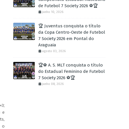
de Futebol 7 Society 2026 ⚽🏆
junho 10, 2026
🏆 Juventus conquista o título
da Copa Centro-Oeste de Futebol
7 Society 2026 em Pontal do
Araguaia
agosto 03, 2026
🏆⚽ A. S. MLT conquista o título
do Estadual Feminino de Futebol
7 Society 2026 ⚽🏆
junho 08, 2026
×3;
u e
ts,
l o