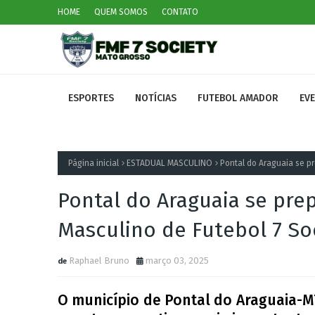
HOME
QUEM SOMOS
CONTATO
ESPORTES
NOTÍCIAS
FUTEBOL AMADOR
EV
Página inicial
ESTADUAL MASCULINO
Pontal do Araguaia se pr
Pontal do Araguaia se prep
Masculino de Futebol 7 So
Raphael Bruno
março 03, 2025
O município de Pontal do Araguaia-MT