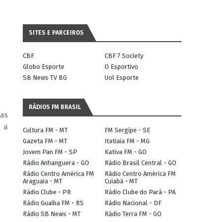
SITES E PARCEIROS
CBF
CBF 7 Society
Globo Esporte
O Esportivo
SB News TV BG
Uol Esporte
RÁDIOS FM BRASIL
das
a a
Cultura FM - MT
FM Sergipe - SE
Gazeta FM - MT
Itatiaia FM - MG
Jovem Pan FM - SP
Kativa FM - GO
Rádio Anhanguera - GO
Rádio Brasil Central - GO
Rádio Centro América FM
Rádio Centro América FM
Araguaia - MT
Cuiabá - MT
Rádio Clube - PR
Rádio Clube do Pará - PA
Rádio Guaíba FM - RS
Rádio Nacional - DF
Rádio SB News - MT
Rádio Terra FM - GO