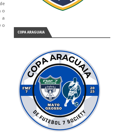
 de
a o
e a
e o
COPA ARAGUAIA