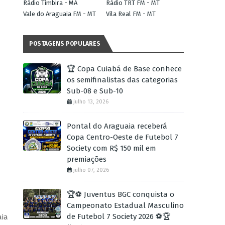
Rádio Timbira - MA
Rádio TRT FM - MT
Vale do Araguaia FM - MT
Vila Real FM - MT
POSTAGENS POPULARES
🏆 Copa Cuiabá de Base conhece
os semifinalistas das categorias
Sub-08 e Sub-10
julho 13, 2026
Pontal do Araguaia receberá
Copa Centro-Oeste de Futebol 7
Society com R$ 150 mil em
premiações
julho 07, 2026
🏆⚽ Juventus BGC conquista o
Campeonato Estadual Masculino
de Futebol 7 Society 2026 ⚽🏆
aia