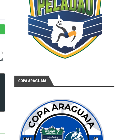
S
at
COPA ARAGUAIA