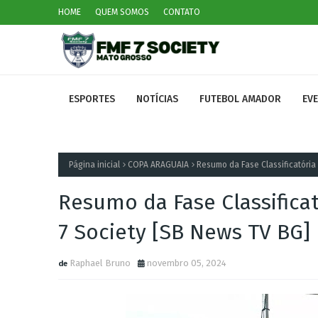
HOME
QUEM SOMOS
CONTATO
ESPORTES
NOTÍCIAS
FUTEBOL AMADOR
EV
Página inicial
COPA ARAGUAIA
Resumo da Fase Classificatória
Resumo da Fase Classifica
7 Society [SB News TV BG]
Raphael Bruno
novembro 05, 2024