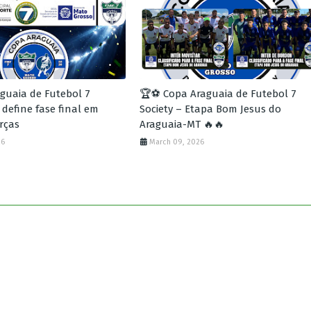
guaia de Futebol 7
🏆⚽ Copa Araguaia de Futebol 7
 define fase final em
Society – Etapa Bom Jesus do
rças
Araguaia-MT 🔥🔥
26
March 09, 2026