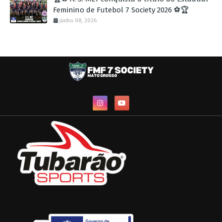
Feminino de Futebol 7 Society 2026 ⚽🏆
junho 08, 2026