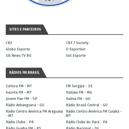
SITES E PARCEIROS
CBF
CBF 7 Society
Globo Esporte
O Esportivo
SB News TV BG
Uol Esporte
RÁDIOS FM BRASIL
Cultura FM - MT
FM Sergipe - SE
Gazeta FM - MT
Itatiaia FM - MG
Jovem Pan FM - SP
Kativa FM - GO
Rádio Anhanguera - GO
Rádio Brasil Central - GO
Rádio Centro América FM Araguaia
Rádio Centro América FM Cuiabá -
- MT
MT
Rádio Clube - PR
Rádio Clube do Pará - PA
Rádio Guaíba FM - RS
Rádio Nacional - DF